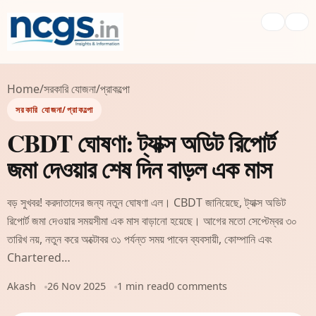
Home
/
সরকারি যোজনা/প্রাকল্পো
সরকারি যোজনা/প্রাকল্পো
CBDT ঘোষণা: ট্যাক্স অডিট রিপোর্ট
জমা দেওয়ার শেষ দিন বাড়ল এক মাস
বড় সুখবর! করদাতাদের জন্য নতুন ঘোষণা এল। CBDT জানিয়েছে, ট্যাক্স অডিট
রিপোর্ট জমা দেওয়ার সময়সীমা এক মাস বাড়ানো হয়েছে। আগের মতো সেপ্টেম্বর ৩০
তারিখ নয়, নতুন করে অক্টোবর ৩১ পর্যন্ত সময় পাবেন ব্যবসায়ী, কোম্পানি এবং
Chartered…
Akash
26 Nov 2025
1 min read
0 comments