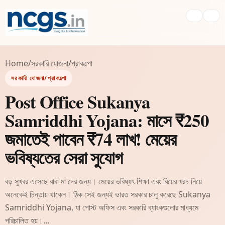
Home
/
সরকারি যোজনা/প্রাকল্পো
সরকারি যোজনা/প্রাকল্পো
Post Office Sukanya
Samriddhi Yojana: মাসে ₹250
জমাতেই পাবেন ₹74 লাখ! মেয়ের
ভবিষ্যতের সেরা সুযোগ
বড় সুখবর এসেছে বাবা মা দের জন্য। মেয়ের ভবিষ্যৎ শিক্ষা এবং বিয়ের খরচ নিয়ে
অনেকেই চিন্তায় থাকেন। ঠিক সেই জন্যই ভারত সরকার চালু করেছে Sukanya
Samriddhi Yojana, যা পোস্ট অফিস এবং সরকারি ব্যাংকগুলোর মাধ্যমে
পরিচালিত হয়।…