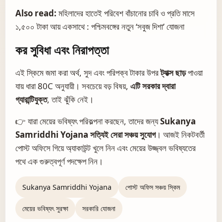
Also read:
মহিলাদের হাতেই পরিবেশ বাঁচানোর চাবি ও প্রতি মাসে
১,৫০০ টাকা আয় একসাথে : পশ্চিমবঙ্গের নতুন ‘সবুজ দিশা’ যোজনা
কর সুবিধা এবং নিরাপত্তা
এই স্কিমে জমা করা অর্থ, সুদ এবং পরিপক্ব টাকার উপর
ট্যাক্স ছাড়
পাওয়া
যায় ধারা 80C অনুযায়ী। সবচেয়ে বড় বিষয়,
এটি সরকার দ্বারা
গ্যারান্টিযুক্ত
, তাই ঝুঁকি নেই।
👉 যারা মেয়ের ভবিষ্যৎ পরিকল্পনা করছেন, তাদের জন্য
Sukanya
Samriddhi Yojana
সত্যিই সেরা সঞ্চয় সুযোগ
। আজই নিকটবর্তী
পোস্ট অফিসে গিয়ে অ্যাকাউন্ট খুলে নিন এবং মেয়ের উজ্জ্বল ভবিষ্যতের
পথে এক গুরুত্বপূর্ণ পদক্ষেপ নিন।
Sukanya Samriddhi Yojana
পোস্ট অফিস সঞ্চয় স্কিম
মেয়ের ভবিষ্যৎ সুরক্ষা
সরকারি যোজনা