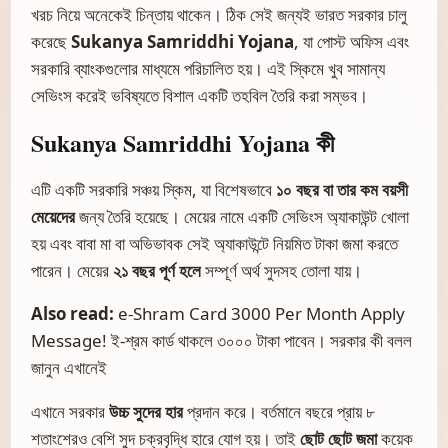
খরচ নিয়ে অনেকেই চিন্তায় থাকেন। ঠিক সেই জন্যই ভারত সরকার চালু
করেছে
Sukanya Samriddhi Yojana
, যা পোস্ট অফিস এবং
সরকারি ব্যাংকগুলোর মাধ্যমে পরিচালিত হয়। এই স্কিমে খুব সামান্য
সেভিংস করেই ভবিষ্যতে বিশাল একটি তহবিল তৈরি করা সম্ভব।
Sukanya Samriddhi Yojana কী
এটি একটি সরকারি সঞ্চয় স্কিম, যা বিশেষভাবে
১০ বছর বা তার কম বয়সী
মেয়েদের
জন্য তৈরি হয়েছে। মেয়ের নামে একটি সেভিংস অ্যাকাউন্ট খোলা
হয় এবং বাবা মা বা অভিভাবক সেই অ্যাকাউন্টে নিয়মিত টাকা জমা করতে
পারেন। মেয়ের
২১ বছর পূর্ণ হলে
সম্পূর্ণ অর্থ সুদসহ তোলা যায়।
Also read:
e-Shram Card 3000 Per Month Apply
Message! ই-শ্রম কার্ড থাকলে ৩০০০ টাকা পাবেন। সরকার কী বলল
জানুন এখানেই
এখানে সরকার
উচ্চ সুদের হার
প্রদান করে। বর্তমানে বছরে প্রায় ৮
শতাংশেরও বেশি সুদ চক্রবৃদ্ধি হারে যোগ হয়। তাই
ছোট ছোট জমা
কয়েক