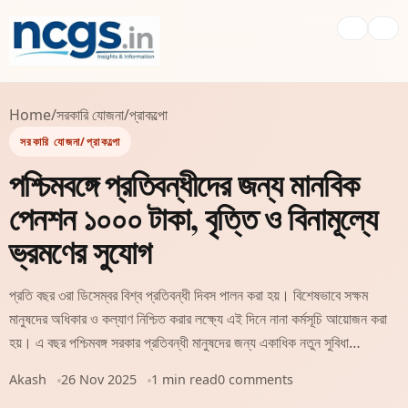
Home
/
সরকারি যোজনা/প্রাকল্পো
সরকারি যোজনা/প্রাকল্পো
পশ্চিমবঙ্গে প্রতিবন্ধীদের জন্য মানবিক
পেনশন ১০০০ টাকা, বৃত্তি ও বিনামূল্যে
ভ্রমণের সুযোগ
প্রতি বছর ৩রা ডিসেম্বর বিশ্ব প্রতিবন্ধী দিবস পালন করা হয়। বিশেষভাবে সক্ষম
মানুষদের অধিকার ও কল্যাণ নিশ্চিত করার লক্ষ্যে এই দিনে নানা কর্মসূচি আয়োজন করা
হয়। এ বছর পশ্চিমবঙ্গ সরকার প্রতিবন্ধী মানুষদের জন্য একাধিক নতুন সুবিধা…
Akash
26 Nov 2025
1 min read
0 comments