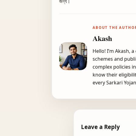
জন্য।
ABOUT THE AUTHO
Akash
Hello! I’m Akash, 
schemes and public
complex policies i
know their eligibil
every Sarkari Yojan
Leave a Reply